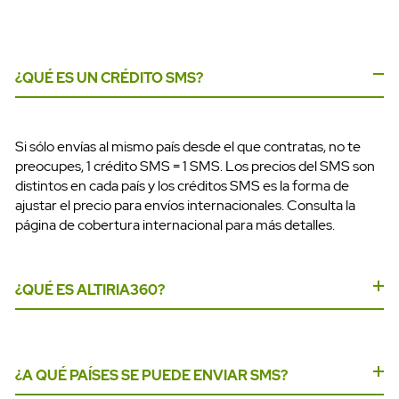
¿QUÉ ES UN CRÉDITO SMS?
Si sólo envías al mismo país desde el que contratas, no te
preocupes, 1 crédito SMS = 1 SMS. Los precios del SMS son
distintos en cada país y los créditos SMS es la forma de
ajustar el precio para envíos internacionales. Consulta la
página de cobertura internacional para más detalles.
¿QUÉ ES ALTIRIA360?
Altiria360 es la aplicación web de Altiria para el envío de
¿A QUÉ PAÍSES SE PUEDE ENVIAR SMS?
SMS. Entra con tu usuario y contraseña para consultar el
saldo de envío, hacer envíos individuales o masivos o