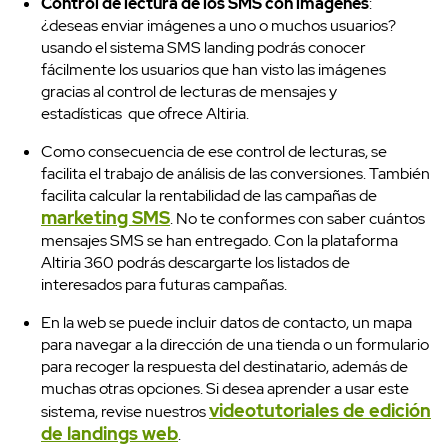
Control de lectura de los SMS con imágenes
:
¿deseas enviar imágenes a uno o muchos usuarios?
usando el sistema SMS landing podrás conocer
fácilmente los usuarios que han visto las imágenes
gracias al control de lecturas de mensajes y
estadísticas que ofrece Altiria.
Como consecuencia de ese control de lecturas, se
Precios
facilita el trabajo de análisis de las conversiones. También
facilita calcular la rentabilidad de las campañas de
marketing SMS
. No te conformes con saber cuántos
mensajes SMS se han entregado. Con la plataforma
Altiria 360 podrás descargarte los listados de
interesados para futuras campañas.
En la web se puede incluir datos de contacto, un mapa
para navegar a la dirección de una tienda o un formulario
para recoger la respuesta del destinatario, además de
muchas otras opciones. Si desea aprender a usar este
videotutoriales de edición
sistema, revise nuestros
de landings web
.