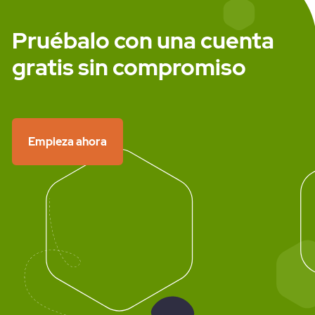
Pruébalo con una cuenta
WhatsApp API
gratis sin compromiso
Empieza ahora
Precios