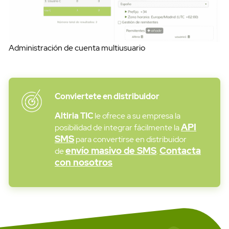
Administración de cuenta multiusuario
Conviertete en distribuidor
SMS API
Altiria TIC
le ofrece a su empresa la
API
posibilidad de integrar fácilmente la
SMS
para convertirse en distribuidor
envío masivo de SMS
Contacta
de
.
con nosotros