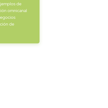
 Ejemplos de
ción omnicanal
Negocios
ación de