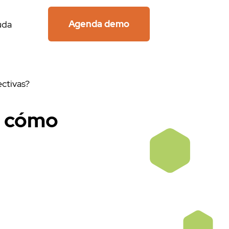
Agenda demo
uda
ctivas?
y cómo