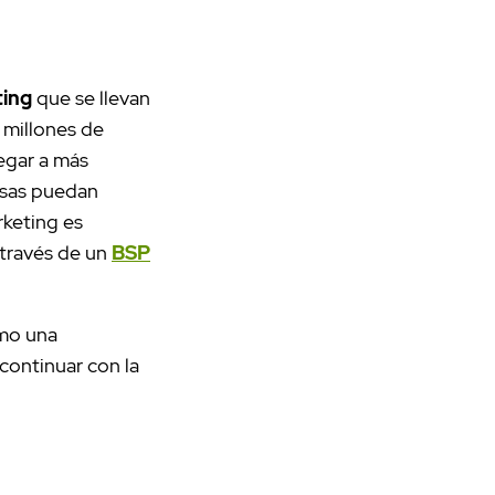
ting
que se llevan
 millones de
legar a más
resas puedan
rketing es
a través de un
BSP
omo una
continuar con la
.