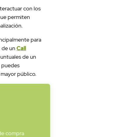
teractuar con los
 que permiten
alización.
incipalmente para
ad de un
Call
puntuales de un
o puedes
 mayor público.
 de compra