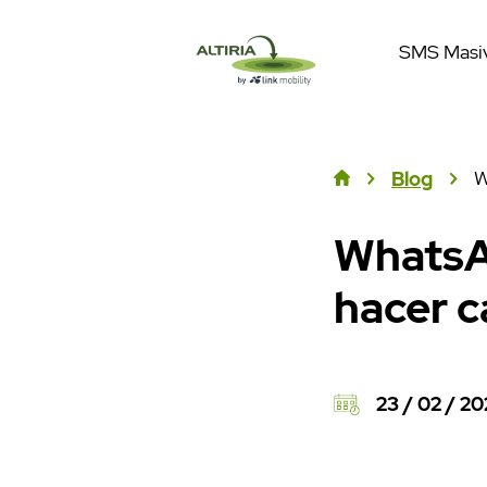
SMS Masi
W
Blog
WhatsA
hacer 
23 / 02 / 2