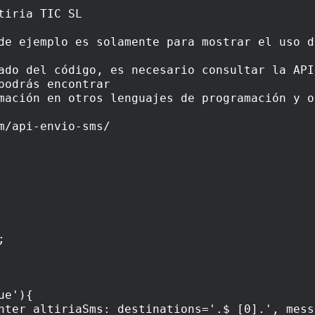
tiria TIC SL
de ejemplo es solamente para mostrar el uso d
ado del código, es necesario consultar la API
podrás encontrar
mación en otros lenguajes de programación y o
m/api-envio-sms/
;
e'){
iaSms: destinations='.$_[0].', message