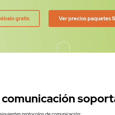
'Content-Type' => 'application/json;ch
ON a la petición
( $json->encode($data_to_json) );
ébalo gratis
Ver precios paquetes
:UserAgent->new;
 máximo de espera de la respuesta del 
t(60);
a respuesta
lwp->request( $request );
esponse->decoded_content;
n caso de timeout devuelve un estado 5
ge, 'timeout') != -1){
error'; #Se lanza una excepción
e comunicación sopor
'true'){
nse->is_success ) {
o de estado HTTP: ".$response-
 siguientes protocolos de comunicación:
d = decode_json($message);