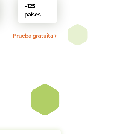
+125
países
Prueba gratuita
yyyyyyyy','Mensaje de 
uropa
por Altiria
6yyyyyyyy','Mensaje de 