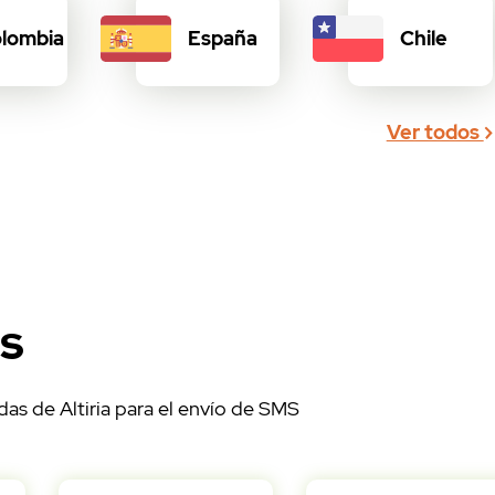
essage;	
lombia
España
Chile
".$@->what."\n";
Ver todos
riaSms returns: ".altiriaSms('346xxxxxxxx,346
";
el remitente en América pero sí en España y E
olo si se cuenta con un remitente autorizado 
iriaSms returns: ".altiriaSms('346xxxxxxxx,34
rue')."\n";
as
as de Altiria para el envío de SMS