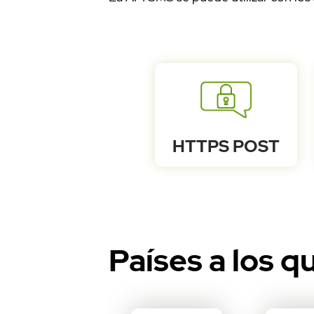
				my $altiria
				print "Código
				if($altiria_
capturada
					print "
					print "det
[0]{'destination'}."\n";
					print "de
{'status'}."\n";
HTTPS POST
					print "det
[1]{'destination'}."\n";
					print "de
{'status'}."\n";
				}else{#Erro
					print "E
			
Países a los q
			} els
				print "ERRO
				print $
			
		}