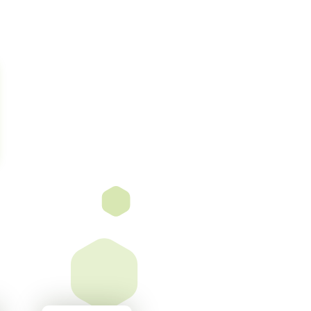
s'};
ria_status. "\n";
 respuesta 
\n";
ed->{'details'}
{'details'}[0]
ed->{'details'}
{'details'}[1]
dor
e."\n";
"\n";