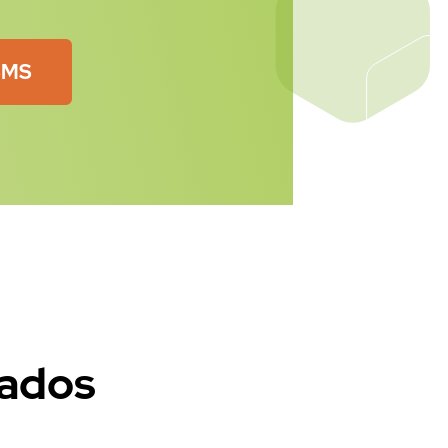
arset=UTF-8' );
 SMS
servidor (60 
00 con su 
tados
>code."\n";