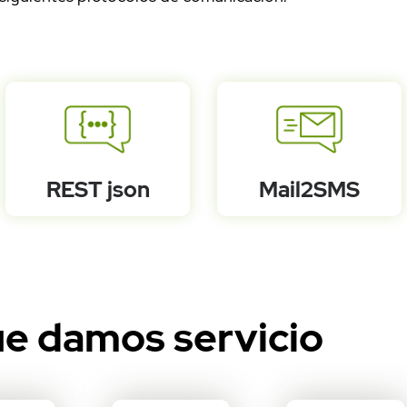
_status = $decoded->{'statu
 de estado de Altiria: " .$alti
status eq '000'){#Se procesa la
Cuerpo de la respuesta: 
ails[0]destination: ".$decod
tails[0]status: ".$decoded->
REST json
Mail2SMS
ails[1]destination: ".$decod
tails[1]status: ".$decoded->
r en la respuesta del servi
rror de Altiria: ".$messag
	}
ue damos servicio
e {
R GENERAL: ".$response->code.
message."\n";
}