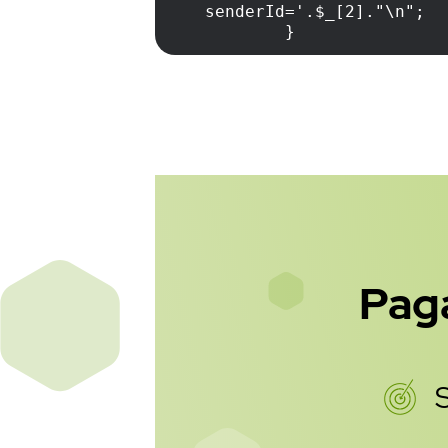
senderId='.$_[2]."\n";
	}
	try {
		#Se fija la URL 
		my $base_url = 'h
		my @array = sp
		my $json = JSO
		#Se construye 
		#YY y ZZ se corres
sistema.
Paga
		my $data_to_json 
				    dest
				    message
		};
S
		#Se inicia el 
		my $request = HTTP
		#Se añade el JSON