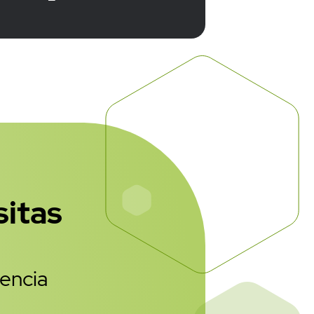
n del usuario en el 
sitas
'ZZ'},
2]}
encia
endSms' );
en UTF-8