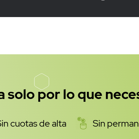
base de los recursos REST
ttp://www.altiria.net/apirest/ws';
lit(',', $_[0]);
N->new->utf8;
el mensaje JSON
ponden con los valores de identificació
 solo por lo que nece
= {credentials=>{login=>'YY',passwd=>
ination=> \@array,
=>{msg=>$_[1],senderId=>$_[
in cuotas de alta
Sin perman
objeto HTTP 
::Request->new( 'POST', $base_url.'/s
 al cuerpo de la petición codificado 