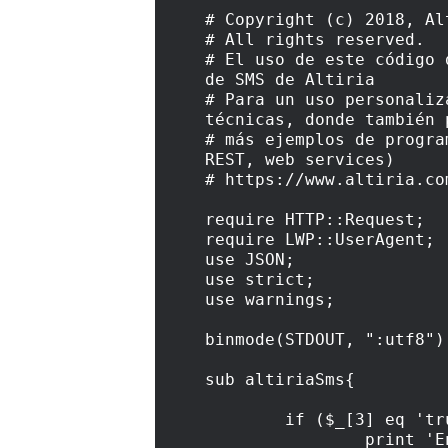
# Copyright (c) 2018, Al
# All rights reserved.
# El uso de este código 
de SMS de Altiria
# Para un uso personaliz
técnicas, donde también 
# más ejemplos de progra
REST, web services)
# https://www.altiria.co
require HTTP::Request;
require LWP::UserAgent;
use JSON;
use strict;
use warnings;
binmode(STDOUT, ":utf8")
sub altiriaSms{
	if ($_[3] eq 'tru
		print 'Enter altir