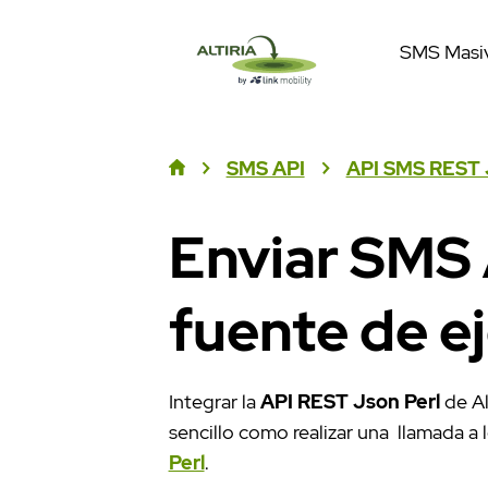
SMS Masi
SMS API
API SMS REST 
Enviar SMS 
fuente de e
Integrar la
API REST Json Perl
de Al
sencillo como realizar una llamada a
Perl
.