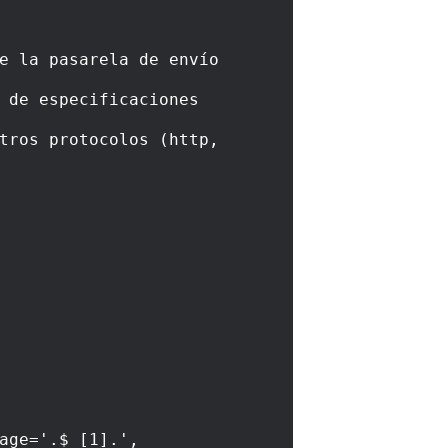
e la pasarela de envío 
 de especificaciones 
tros protocolos (http, 
='.$_[1].', 