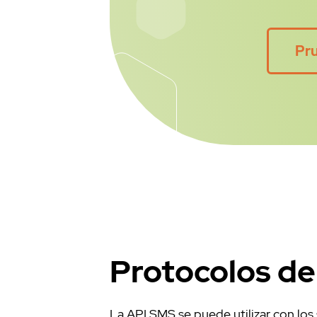
		$request->header( 
		#Se añade el JS
		$request->content
Pru
		my $lwp = LWP:
		#Se fija el tiempo
segundos)
		$lwp->timeou
		#Se consigue l
		my $response = $
		my $message = $r
		#El cliente HTTP e
correspondiente mensaje
		if(index($messa
			die 'Timeout 
		}
Protocolos d
		if ($_[3] eq 
			if ( $respo
				print "Códig
La API SMS se puede utilizar con los
				my $decode