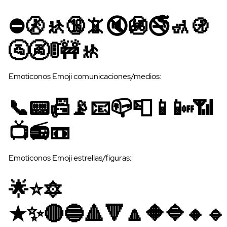
⛔🚷🚸🔞📵🔇🚳🚭🚮🚯
🚰🚱🚦🚧🚸
Emoticonos Emoji comunicaciones/medios:
📞📟📠📡📧📪📮📱📴📶
📺📻📼
Emoticonos Emoji estrellas/figuras:
🌟⭐🔯
SMS API
★✨🔴🔵🔺🔻🔼🔶🔷🔸🔹