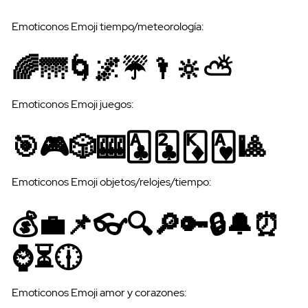
Emoticonos Emoji tiempo/meteorología:
🌈🌁🌀🌌☔🌂🔆⛅
Emoticonos Emoji juegos:
🎯🎮🎲🎰🃑🃒🃎🂱🎱
Emoticonos Emoji objetos/relojes/tiempo:
💰💼📌👓🔍🔎🔑🔒🔔⏰
⌚⏳🕧
Precios
Emoticonos Emoji amor y corazones: