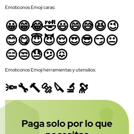
Emoticonos Emoji caras:
😀😁😂🤣😃😄😅😆😉
😊😋😇😈😌😍😎😏😐
😑😒😓😕😖
Emoticonos Emoji herramientas y utensilios:
🔦🔧🔨🔩🔪🔬🔭
Paga solo por lo que