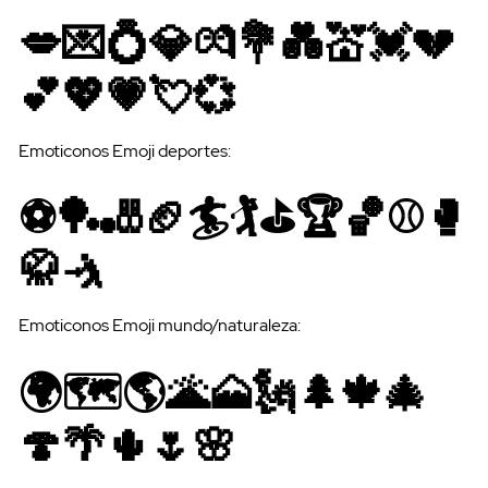
💋💌💍💎💏💐💑💒💓💔
💕💖💗💘💞
Emoticonos Emoji deportes:
⚽🏓🎳🏈🏄🏌⛳🏆🏀⚾🥊
🥋🤺
Emoticonos Emoji mundo/naturaleza:
🌍🗺🌎🌋🗻🗽🌲🍁🎄
🍄🌴🌵🌷🌸