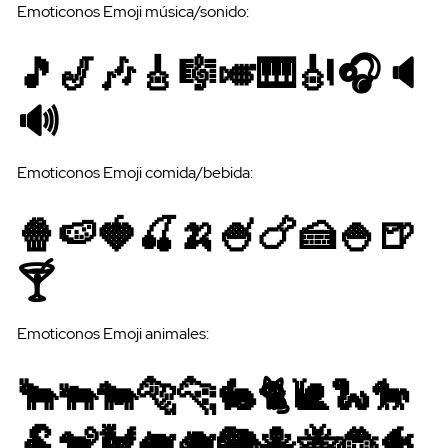
Emoticonos Emoji música/sonido:
🎵🎷🎶🎸🎼🎺🎹🎻🎧🔈
🔊
Emoticonos Emoji comida/bebida:
Ayuda
🍿🍉🍓🍒🍌🍧🍗🍰🍚🍺
🍸
Emoticonos Emoji animales:
🐂🐃🐄🐅🐆🐇🐈🐌🐍🐎
🐏🐒🐓🐖🐗🐘🐙🐝🐞🐠