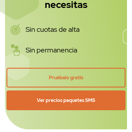
necesitas
Sin cuotas de alta
SMS API
Sin permanencia
Pruébalo gratis
Ver precios paquetes SMS