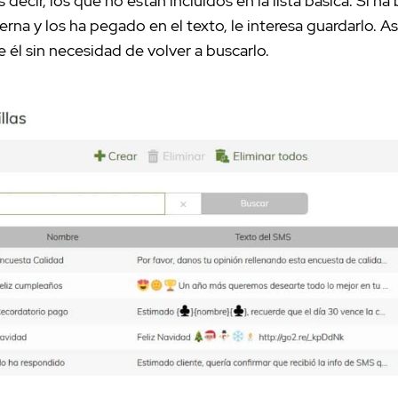
 decir, los que no están incluidos en la lista básica. Si h
rna y los ha pegado en el texto, le interesa guardarlo. As
 él sin necesidad de volver a buscarlo.