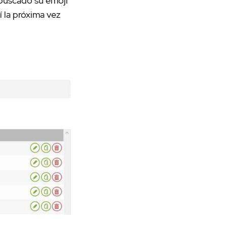
a buscado su emoji
í la próxima vez