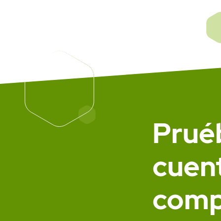
Prué
cuent
comp