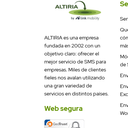
Se
Ser
Qué
ALTIRIA es una empresa
cóm
fundada en 2002 con un
má
objetivo claro: ofrecer el
Mód
mejor servicio de SMS para
de
empresas. Miles de clientes
Env
fieles nos avalan utilizando
una gran variedad de
Env
servicios en distintos países.
Exc
Env
Web segura
Wo