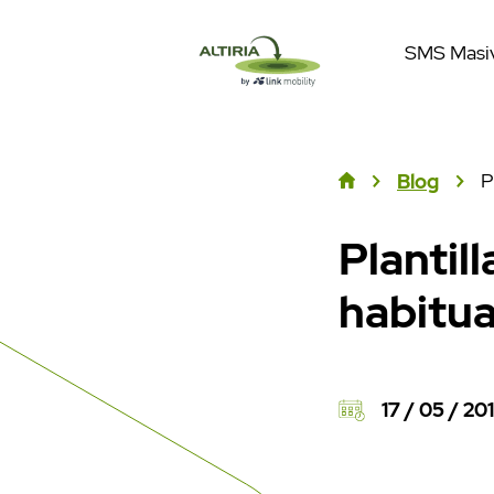
SMS Masi
P
Blog
Plantil
habitua
17 / 05 / 20